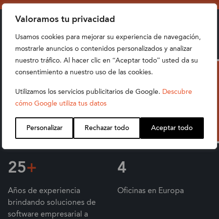
Valoramos tu privacidad
Usamos cookies para mejorar su experiencia de navegación,
mostrarle anuncios o contenidos personalizados y analizar
nuestro tráfico. Al hacer clic en “Aceptar todo” usted da su
consentimiento a nuestro uso de las cookies.
MIGRA DE SISTEMAS BÁSICOS AL
Hablemos
ESTÁNDAR MUNDIAL DE GESTIÓN SIN
Utilizamos los servicios publicitarios de Google.
Descubre
PERDER UN SOLO DATO.
cómo Google utiliza tus datos
Personalizar
Rechazar todo
Aceptar todo
Solicita Información
25
+
4
Años de experiencia
Oficinas en Europa
brindando soluciones de
software empresarial a