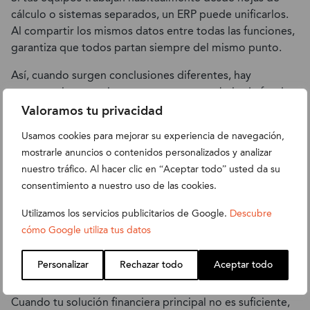
cálculo o sistemas separados, un ERP puede unificarlos.
Al compartir los mismos datos entre todas las funciones,
garantiza que todos partan siempre del mismo punto.
Así, cuando surgen conclusiones diferentes, hay
conversaciones reales que mantener y trabajo de fondo
que hacer para resolverlas, en lugar de perder el tiempo
Valoramos tu privacidad
descubriendo que el problema era, simplemente, que
Usamos cookies para mejorar su experiencia de navegación,
cada uno trabajaba desde una fuente de información
mostrarle anuncios o contenidos personalizados y analizar
distinta y contradictoria.
nuestro tráfico. Al hacer clic en “Aceptar todo” usted da su
7. Acumulas herramientas
consentimiento a nuestro uso de las cookies.
adicionales o recurres
Utilizamos los servicios publicitarios de Google.
Descubre
cómo Google utiliza tus datos
constantemente a soluciones
provisionales
Personalizar
Rechazar todo
Aceptar todo
Cuando tu solución financiera principal no es suficiente,