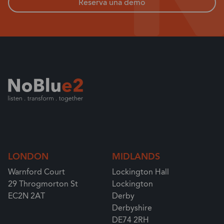
Reserva una demo
LONDON
MIDLANDS
Warnford Court
Lockington Hall
29 Throgmorton St
Lockington
EC2N 2AT
Derby
Derbyshire
DE74 2RH