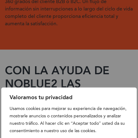
360 grados del cliente B2B o B2C. Un flujo de
información sin interrupciones a lo largo del ciclo de vida
completo del cliente proporciona eficiencia total y
aumenta la satisfacción.
CON LA AYUDA DE
NOBLUE2 LAS
EMPRESAS MAXIMIZAN
Valoramos tu privacidad
EL RENDIMIENTO DE
Usamos cookies para mejorar su experiencia de navegación,
mostrarle anuncios o contenidos personalizados y analizar
SU ERP.
nuestro tráfico. Al hacer clic en “Aceptar todo” usted da su
consentimiento a nuestro uso de las cookies.