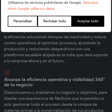
Utilizamos los servicios publicitarios de Google.
Descubre
cómo Google utiliza tus datos
Automatiza y controla la calidad de tu
Personalizar
Rechazar todo
Aceptar todo
producción
Planifica la producción en función de tu demanda, mejora
la eficiencia reduciendo tiempos de inactividad y reduce
costes operativos al optimizar procesos, ajustando la
producción y reduciendo desperdicios con una
plataforma escalable alojada en la nube que dará soporte
a tu empresa ahora y en el futuro.
Alcanza la eficiencia operativa y visibilidad 360º
de tu negocio
Diseccionamos y analizamos tu negocio y objetivos, para
diseñar una arquitectura de NetSuite que te permita no
solo gestionar todo el proceso desde la compra de
materias primas a la comercialización de tus productos,