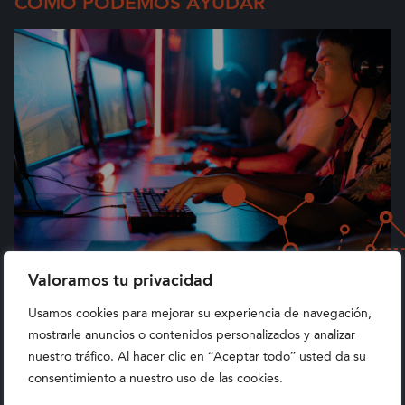
CÓMO PODEMOS AYUDAR
Valoramos tu privacidad
Optimiza la cadena de suministro
Usamos cookies para mejorar su experiencia de navegación,
mostrarle anuncios o contenidos personalizados y analizar
Reduce costes de almacenamiento, mantén el nivel de
nuestro tráfico. Al hacer clic en “Aceptar todo” usted da su
stock preciso y calcula cuándo pedir material a tus
consentimiento a nuestro uso de las cookies.
proveedores para evitar interrupciones y mantenerte
como proveedor de confianza de tus clientes B2B.