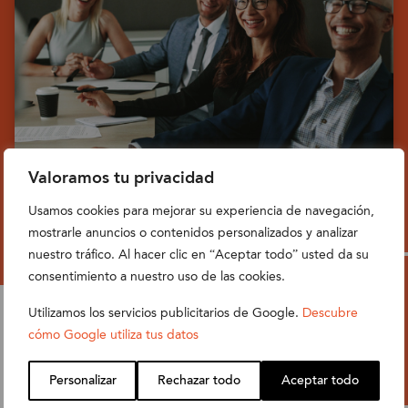
Valoramos tu privacidad
Usamos cookies para mejorar su experiencia de navegación,
Hablemos
mostrarle anuncios o contenidos personalizados y analizar
nuestro tráfico. Al hacer clic en “Aceptar todo” usted da su
consentimiento a nuestro uso de las cookies.
Hablemos
Utilizamos los servicios publicitarios de Google.
Descubre
LA VENTAJA DE NOBLUE2
cómo Google utiliza tus datos
Diferenciales clave en proyectos de ERP para
Personalizar
Rechazar todo
Aceptar todo