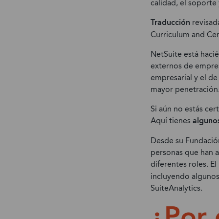
calidad, el soporte
Traducción
revisad
Curriculum and Cert
NetSuite está haci
externos de empres
empresarial y el d
mayor penetración
Si aún no estás cer
Aquí tienes
algunos
Desde su Fundació
personas que han al
diferentes roles. 
incluyendo algunos 
SuiteAnalytics.
¿Por 