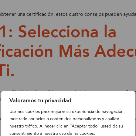
obtener una certificación, estos cuatro consejos pueden ayuda
1: Selecciona la
ficación Más Ade
Ti.
ciones NetSuite disponibles para administradores, desarrollado
omo indica en la
web de certificación
, hay cinco certificados pa
Valoramos tu privacidad
plantadores:
Usamos cookies para mejorar su experiencia de navegación,
on
: Nivel básico de certificación para administrador, desarroll
mostrarle anuncios o contenidos personalizados y analizar
nuestro tráfico. Al hacer clic en “Aceptar todo” usted da su
: Gestión y optimización del día a día de la aplicación NetSuite
consentimiento a nuestro uso de las cookies.