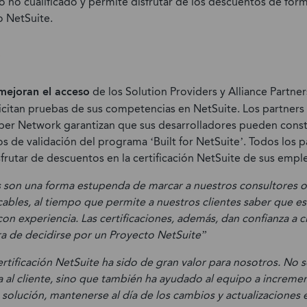
o no cualificado y permite disfrutar de los descuentos de form
o NetSuite.
s
mejoran el acceso
de los Solution Providers y Alliance Partne
licitan pruebas de sus competencias en NetSuite. Los partners c
er Network garantizan que sus desarrolladores pueden const
os de validación del programa ‘Built for NetSuite’. Todos los 
frutar de descuentos en la certificación NetSuite de sus empl
es son una forma estupenda de marcar a nuestros consultores o
cables, al tiempo que permite a nuestros clientes saber que e
on experiencia. Las certificaciones, además, dan confianza a cl
ora de decidirse por un Proyecto NetSuite”
rtificación NetSuite ha sido de gran valor para nosotros. No 
a al cliente, sino que también ha ayudado al equipo a incremen
solución, mantenerse al día de los cambios y actualizaciones 