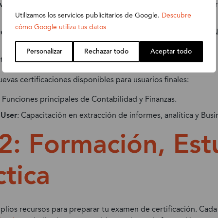
veloper
: Desarrollo e implantación de soluciones para ampliar
Utilizamos los servicios publicitarios de Google.
Descubre
cómo Google utiliza tus datos
e Developer
: Desarrollo de soluciones para las aplicaciones 
Personalizar
Rechazar todo
Aceptar todo
t
: Implantación, configuración y customización de NetSuite.
vas certificaciones disponibles para usuarios finales:
: Funciones principales de Contabilidad y Finanzas.
 User
: Capacitación en extracción de informes, analítica y Busi
2: Formación, Est
ctica
plios recursos para preparar tu examen de certificación. Cada