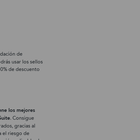
idación de
rás usar los sellos
l 30% de descuento
ene los mejores
Suite
. Consigue
dos, gracias al
a el riesgo de