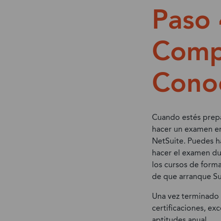
Paso 
Comp
Conoc
Cuando estés prepa
hacer un examen e
NetSuite. Puedes h
hacer el examen du
los cursos de forma
de que arranque Su
Una vez terminado 
certificaciones, ex
aptitudes anual.