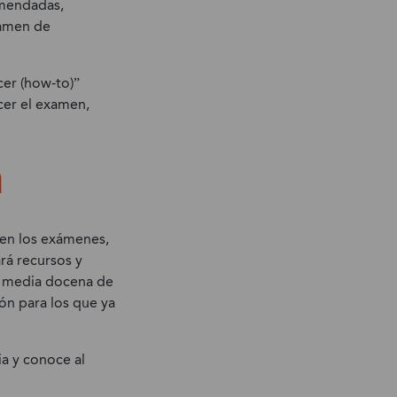
omendadas,
xamen de
er (how-to)”
cer el examen,
n
 en los exámenes,
rá recursos y
ás media docena de
ón para los que ya
ia y conoce al