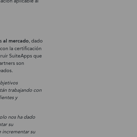
ación aplicable al
rs
al mercado
, dado
on la certificación
ruir SuiteApps que
partners son
eados.
bjetivos
stán trabajando con
ientes y
solo nos ha dado
tar su
e incrementar su