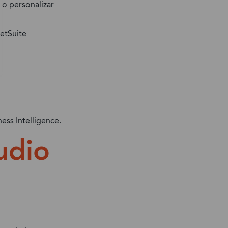
 o personalizar
NetSuite
ness Intelligence.
udio