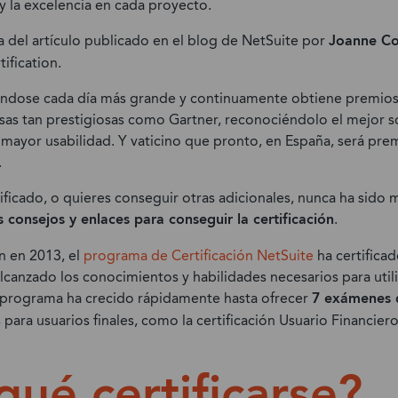
 y la excelencia en cada proyecto.
Gaming
Gestión de la Cadena
a del artículo publicado en el blog de NetSuite por
Joanne C
Suministro
Alimentos y Bebidas
ification.
Retail y Moda
éndose cada día más grande y continuamente obtiene premio
Medios de Comunicación y
as tan prestigiosas como Gartner, reconociéndolo el mejor s
Editoriales
e mayor usabilidad. Y vaticino que pronto, en España, será pr
.
Transportes
tificado, o quieres conseguir otras adicionales, nunca ha sid
Hostelería
 consejos y enlaces para conseguir la certificación
.
Energía
n en 2013, el
programa de Certificación NetSuite
ha certifica
Educación
canzado los conocimientos y habilidades necesarios para util
El programa ha crecido rápidamente hasta ofrecer
7 exámenes d
para usuarios finales, como la certificación Usuario Financier
qué certificarse?