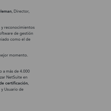
 de
oleman
, Director,
s y reconocimientos
oftware de gestión
emiado como el de
o mejor momento.
do a más de 4.000
izar NetSuite en
e certificación
,
o y Usuario de