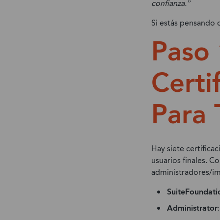
confianza.”
Si estás pensando 
Paso 
Certi
Para 
Hay siete certifica
usuarios finales. C
administradores/im
SuiteFoundati
Administrator