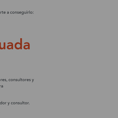
rte a conseguirlo:
cuada
res, consultores y
ra
ador y consultor.
.