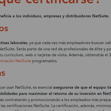
neficia a los individuos, empresas y distribuidores NetSuite.
os
tivas laborales
, ya que cada vez más empleadores buscan val
tSuite. Serás parte de una red de profesionales de élite y pod
 tu curriculum, web o tarjetas de visita. Además, obtendrás e
ormación NetSuite
programados.
as
que usan NetSuite, es esencial
asegurarse de que el equipo ti
bilidades para maximizar el retorno de su inversión en Net
tás contratando y promocionando a los empleados más prepara
as certificaciones NetSuite. La certificación, además, minimiz