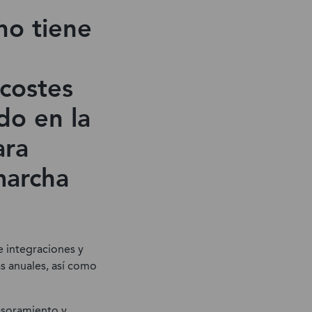
no tiene
 costes
do en la
ara
marcha
e integraciones y
s anuales, así como
esoramiento y