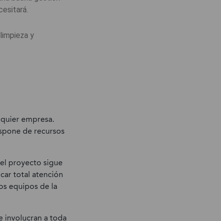
esitará.
 limpieza y
lquier empresa.
ispone de recursos
 el proyecto sigue
car total atención
los equipos de la
e involucran a toda