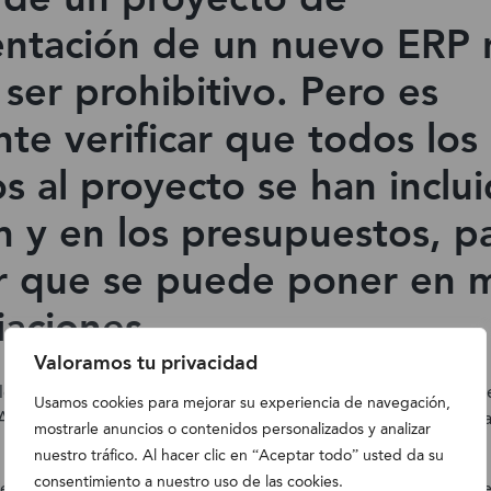
ntación de un nuevo ERP 
ser prohibitivo. Pero es
te verificar que todos los
s al proyecto se han inclui
n y en los presupuestos, p
r que se puede poner en 
iaciones.
Valoramos tu privacidad
lo la implementación inicial, sino también considerar costes d
Usamos cookies para mejorar su experiencia de navegación,
 Además, deberías presupuestar costes de formación y licencia
mostrarle anuncios o contenidos personalizados y analizar
 soporte.
nuestro tráfico. Al hacer clic en “Aceptar todo” usted da su
consentimiento a nuestro uso de las cookies.
esto es algo que todos queremos evitar. Para ello, busque as