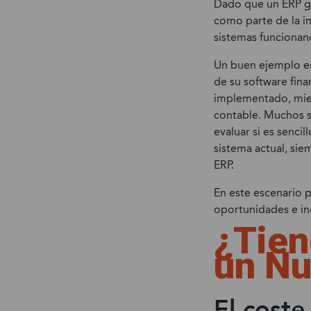
Dado que un ERP ge
como parte de la i
sistemas funcionan
Un buen ejemplo e
de su software fin
implementado, mien
contable. Muchos 
evaluar si es senci
sistema actual, sie
ERP.
En este escenario p
oportunidades e in
¿Tien
un Nu
El cost