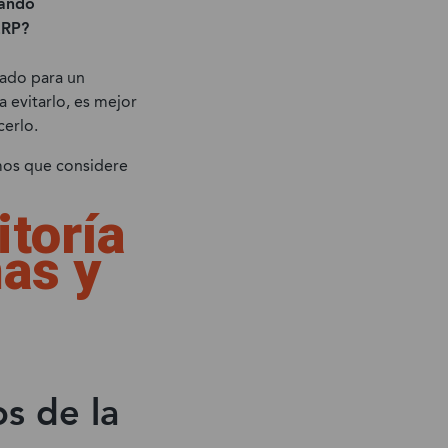
uando
ERP?
rado para un
 evitarlo, es mejor
cerlo.
amos que considere
toría
as y
s de la