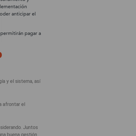
plementación
der anticipar el
permitirán pagar a
o
a y el sistema, así
 afrontar el
nsiderando. Juntos
 una buena gestión