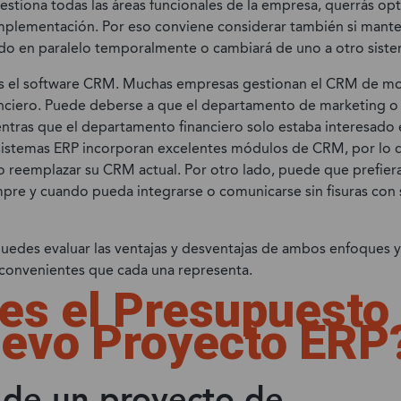
stiona todas las áreas funcionales de la empresa, querrás opt
mplementación. Por eso conviene considerar también si mante
do en paralelo temporalmente o cambiará de uno a otro sist
s el software CRM. Muchas empresas gestionan el CRM de m
anciero. Puede deberse a que el departamento de marketing o 
tras que el departamento financiero solo estaba interesado 
sistemas ERP incorporan excelentes módulos de CRM, por lo 
llo reemplazar su CRM actual. Por otro lado, puede que prefie
mpre y cuando pueda integrarse o comunicarse sin fisuras con
uedes evaluar las ventajas y desventajas de ambos enfoques y 
convenientes que cada una representa.
es el Presupuesto
evo Proyecto ERP
e de un proyecto de