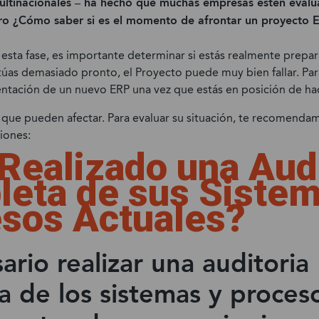
ultinacionales – ha hecho que muchas empresas estén eval
Suministro
Alimentos y Bebidas
ro ¿Cómo saber si es el momento de afrontar un proyecto 
Retail y Moda
 esta fase, es importante determinar si estás realmente prepa
Medios de Comunicación y
túas demasiado pronto, el Proyecto puede muy bien fallar. Para
Editoriales
entación de un nuevo ERP una vez que estás en posición de ha
Transportes
s que pueden afectar. Para evaluar su situación, te recomend
Hostelería
tiones:
Realizado una Audi
Energía
eta de sus Sistem
Educación
sos Actuales?
ario realizar una auditoria
 de los sistemas y proceso