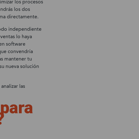
imizar los procesos
ndrás los dos
ema directamente.
odo independiente
ventas lo haya
en software
que convendría
ras mantener tu
 su nueva solución
analizar las
 para
?