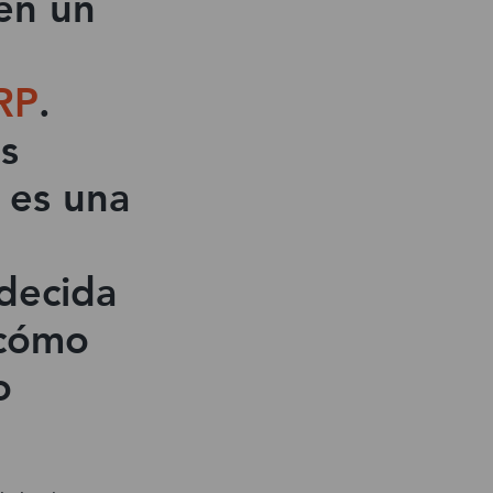
en un
RP
.
es
r es una
decida
 cómo
o