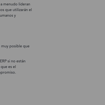
T a menudo lideran
s que utilizarán el
 humanos y
es muy posible que
ERP si no están
 que es el
mpromiso.