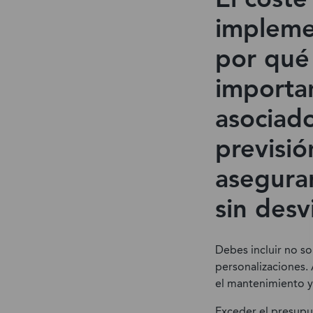
impleme
por qué 
importan
asociado
previsió
asegura
sin desv
Debes incluir no so
personalizaciones.
el mantenimiento y
Exceder el presupu