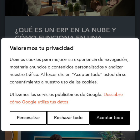
¿QUÉ ES UN ERP EN LA NUBE Y
CÓMO FUNCIONA EN UNA
EMPRESA MODERNA?
Valoramos tu privacidad
Descubre en este artículo qué es un ERP en la
Usamos cookies para mejorar su experiencia de navegación,
nube, cómo funciona y por qué cada vez más
mostrarle anuncios o contenidos personalizados y analizar
empresas adoptan modelos cloud para
nuestro tráfico. Al hacer clic en “Aceptar todo” usted da su
gestionar su crecimiento.
consentimiento a nuestro uso de las cookies.
Utilizamos los servicios publicitarios de Google.
Descubre
Read more
cómo Google utiliza tus datos
Personalizar
Rechazar todo
Aceptar todo