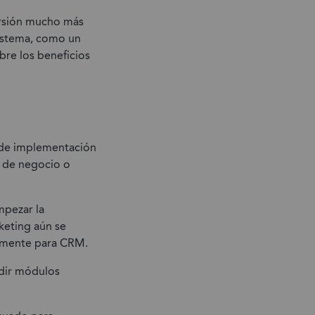
ersión mucho más
sistema, como un
bre los beneficios
 de implementación
s de negocio o
mpezar la
keting aún se
palmente para CRM.
adir módulos