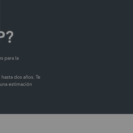
P?
s para la
 hasta dos años. Te
 una estimación