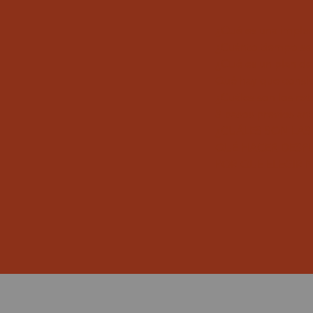
¿Qué es una imple
¿Cuánto tiempo se
¿Qué es un plan d
Qué hay que consi
¿Cuáles son los re
8 pasos previos an
¿CUÁLES SON LAS
QUÉ HACER DESPU
POR QUÉ ELEGIR 