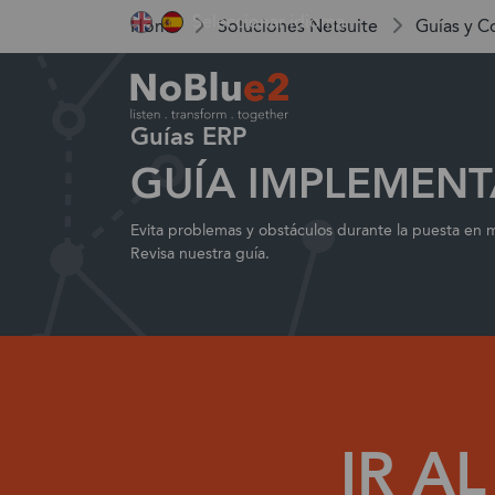
Seleccionar idioma
Home
Soluciones Netsuite
Guías y C
Guías ERP
Software de Gestión Empresarial
Su sector
Servicios NoBlue2
Colaboración con NoBlue2
El mayor proveedor de soluciones para E
GUÍA IMPLEMENT
Evita problemas y obstáculos durante la puesta en 
Revisa nuestra guía.
IR A