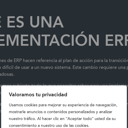
 ES UNA
EMENTACIÓN ER
s de ERP hacen referencia al plan de acción para la transició
 difícil de usar a un nuevo sistema. Este cambio requiere una p
adosas.
emos cubierto todo lo que necesitas saber para una impleme
cluyendo los errores más comunes y mucho más.
Valoramos tu privacidad
ra pregunta que no esté incluida en esta guía, no dudes en po
Usamos cookies para mejorar su experiencia de navegación,
obtener ayuda y asesoramiento adicional.
mostrarle anuncios o contenidos personalizados y analizar
NTO TIEMPO SE
nuestro tráfico. Al hacer clic en “Aceptar todo” usted da su
consentimiento a nuestro uso de las cookies.