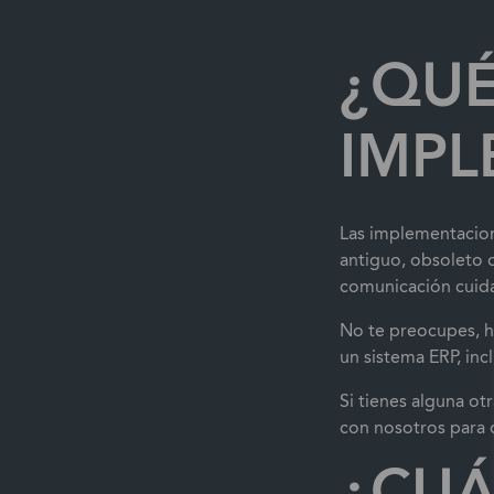
¿QUÉ
IMPL
Las implementacione
antiguo, obsoleto o
comunicación cuid
No te preocupes, h
un sistema ERP, in
Si tienes alguna ot
con nosotros para 
¿CUÁ