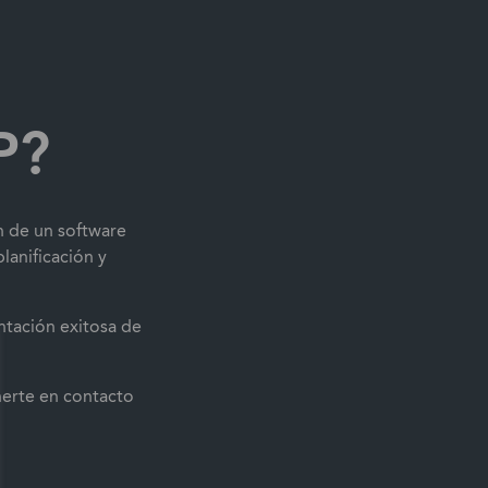
P?
n de un software
lanificación y
ntación exitosa de
nerte en contacto