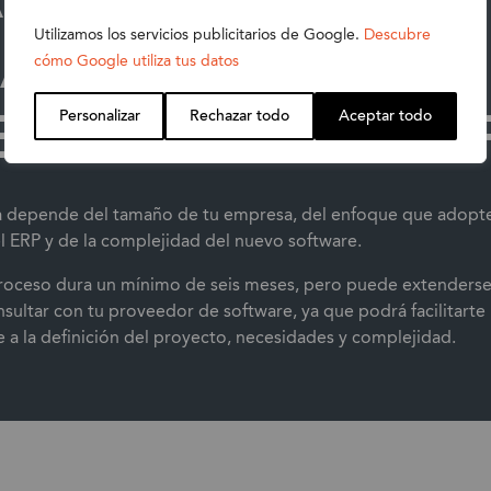
A EN UNA
Utilizamos los servicios publicitarios de Google.
Descubre
cómo Google utiliza tus datos
EMENTACIÓN ER
Personalizar
Rechazar todo
Aceptar todo
a depende del tamaño de tu empresa, del enfoque que adopte
 ERP y de la complejidad del nuevo software.
 proceso dura un mínimo de seis meses, pero puede extenderse
ltar con tu proveedor de software, ya que podrá facilitarte
 a la definición del proyecto, necesidades y complejidad.