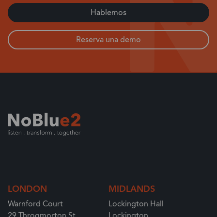
Hablemos
Reserva una demo
LONDON
MIDLANDS
Warnford Court
Lockington Hall
29 Throgmorton St
Lockington