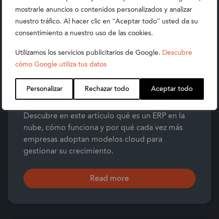
mostrarle anuncios o contenidos personalizados y analizar
nuestro tráfico. Al hacer clic en “Aceptar todo” usted da su
consentimiento a nuestro uso de las cookies.
Utilizamos los servicios publicitarios de Google.
Descubre
cómo Google utiliza tus datos
¿QUÉ ES UN ERP EN LA NUBE Y
CÓMO FUNCIONA EN UNA
Personalizar
Rechazar todo
Aceptar todo
EMPRESA MODERNA?
Descubre en este artículo qué es un ERP en la
nube, cómo funciona y por qué cada vez más
empresas adoptan modelos cloud para
gestionar su crecimiento.
Read more