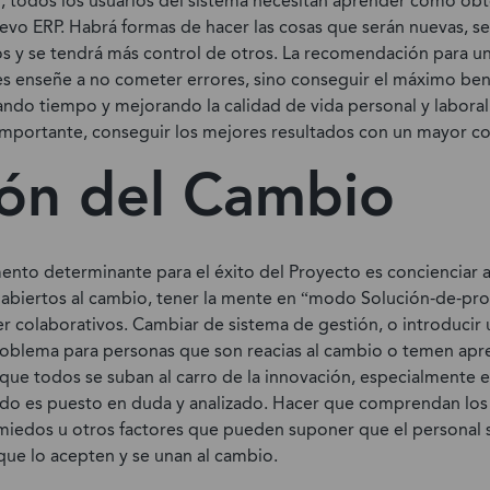
 todos los usuarios del sistema necesitan aprender cómo ob
evo ERP. Habrá formas de hacer las cosas que serán nuevas, s
s y se tendrá más control de otros. La recomendación para u
les enseñe a no cometer errores, sino conseguir el máximo ben
ndo tiempo y mejorando la calidad de vida personal y laboral.
portante, conseguir los mejores resultados con un mayor co
ón del Cambio
ento determinante para el éxito del Proyecto es concienciar a
 abiertos al cambio, tener la mente en “modo Solución-de-pr
ser colaborativos. Cambiar de sistema de gestión, o introducir
oblema para personas que son reacias al cambio o temen apr
r que todos se suban al carro de la innovación, especialmente 
todo es puesto en duda y analizado. Hacer que comprendan los 
 miedos u otros factores que pueden suponer que el personal s
 que lo acepten y se unan al cambio.