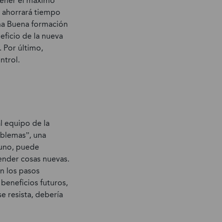
tener el máximo
e ahorrará tiempo
na Buena formación
eficio de la nueva
 Por último,
ntrol.
l equipo de la
oblemas”, una
 uno, puede
ender cosas nuevas.
en los pasos
beneficios futuros,
e resista, debería