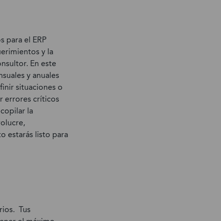
os para el ERP
erimientos y la
nsultor. En este
nsuales y anuales
inir situaciones o
r errores críticos
opilar la
olucre,
o estarás listo para
rios. Tus