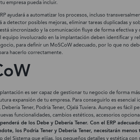
u empresa pueda incluir.
RP ayudará a automatizar los procesos, incluso transversalmen
á a detector posibles mejoras, eliminar tareas duplicadas y s
stá sincronizado y la comunicación fluye de forma efectiva y 
l equipo involucrado en la implantación deben identificar y re
egocio, para definir un MoSCoW adecuado, por lo que no deb
para hacerlo correctamente.
CoW
mplantación es ser capaz de gestionar tu negocio de forma más 
utura expansión de tu empresa. Para conseguirlo es esencial id
 Debería Tener, Podría Tener, Ojalá Tuviera. Aunque es fácil pe
vas funcionalidades, cambios estéticos, accesorios opcional
ependerá de los Debe y Debería Tener. Con el ERP adecuado
dote, los Podría Tener y Debería Tener, necesitarán menos
del Sistema que elijas, los pequeños detalles y estética con 