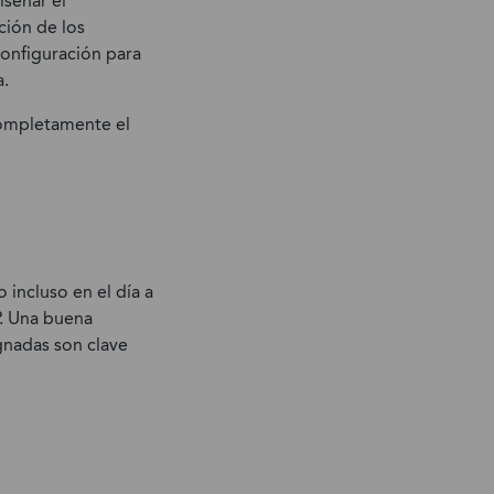
iseñar el
ción de los
configuración para
a.
completamente el
 incluso en el día a
P. Una buena
ignadas son clave