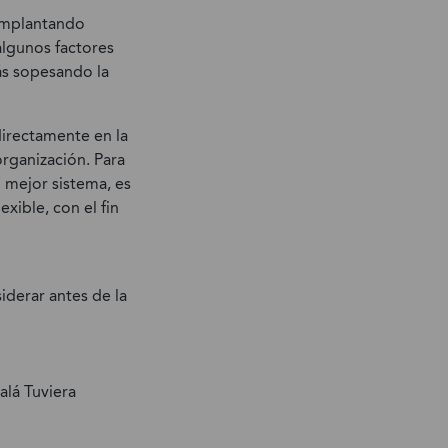
implantando
lgunos factores
tás sopesando la
irectamente en la
organización. Para
l mejor sistema, es
xible, con el fin
iderar antes de la
alá Tuviera