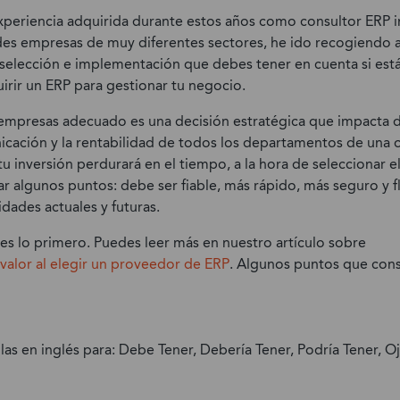
Suministro
Alimentos y Bebidas
periencia adquirida durante estos años como consultor ERP 
es empresas de muy diferentes sectores, he ido recogiendo a
Retail y Moda
la selección e implementación que debes tener en cuenta si es
Medios de Comunicación y
irir un ERP para gestionar tu negocio.
Editoriales
 empresas adecuado es una decisión estratégica que impacta d
Transportes
nicación y la rentabilidad de todos los departamentos de una 
u inversión perdurará en el tiempo, a la hora de seleccionar e
Hostelería
r algunos puntos: debe ser fiable, más rápido, más seguro y fle
Energía
idades actuales y futuras.
Educación
es lo primero. Puedes leer más en nuestro artículo sobre
valor al elegir un proveedor de ERP
. Algunos puntos que cons
s en inglés para: Debe Tener, Debería Tener, Podría Tener, Oj