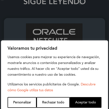
SIGUE LEYENDO
Valoramos tu privacidad
Usamos cookies para mejorar su experiencia de navegación,
mostrarle anuncios o contenidos personalizados y analizar
nuestro tráfico. Al hacer clic en “Aceptar todo” usted da su
consentimiento a nuestro uso de las cookies.
Utilizamos los servicios publicitarios de Google.
Descubre
cómo Google utiliza tus datos
NOBLUE2, PARTNER NETSUITE
Personalizar
Rechazar todo
Aceptar todo
EMEA DEL AÑO 2026: EL